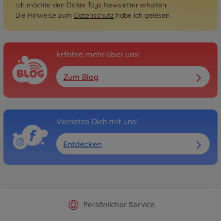
Ich möchte den Dickie Toys Newsletter erhalten.
Die Hinweise zum
Datenschutz
habe ich gelesen.
Erfahre mehr über uns!
Zum Blog
Vernetze Dich mit uns!
Entdecken
Offizieller Hersteller Shop
Versandkostenfrei ab 25€
Persönlicher Service
Schnelle Lieferung