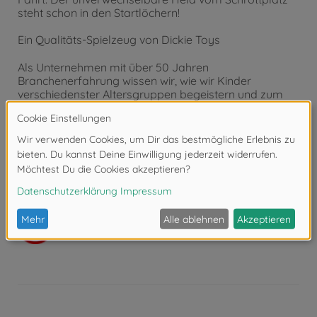
steht schon in den Startlöchern!
Ein Qualitäts-Spielzeug von Dickie Toys
Als Unternehmen mit über 50 Jahren
Branchenerfahrung wissen wir, wie wir Kinder
verschiedenster Altersgruppen begeistern und zum
Spielen animieren. Schon die Kleinsten beginnen sehr
früh damit, die zahlreichen Spielfunktionen zu
entdecken und zu testen. Dickie Toys schult so die
motorischen Fähigkeiten und geht zudem erste
Schritte in Richtung Verkehrserziehung. Ob im
Kinderzimmer oder draußen im Freien, mit Dickie Toys
ist der Spielspaß absolut garantiert.
Achtung!
Nicht geeignet für Kinder unter 3
Jahren. Erstickungsgefahr durch Kleinteile.