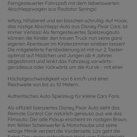
Ferngesteuerter Fahrspaß mit dem liebenswerten
Abschleppwagen aus Radiator Springs!
Witzig, hilfsbereit und ein bisschen schrullig: Auf Hook,
das rostige Abschlepp-Auto aus Disney Pixar Cars, ist
immer Verlass! Als ferngesteuertes Spielzeugauto
können die Kinder den treuen Truck nun seine ganz
eigenen Abenteuer im Kinderzimmer erleben lassen!
Die mitgelieferte Fernbedienung ist mit nur 2 Tasten
optimal auf Mädchen und Jungen ab 4 Jahren
abgestimmt und lenkt das Fahrzeug vorwärts-
geradeaus oder rückwärts um die Kurve – mit einer
Höchstgeschwindigkeit von 6 km/h und einer
Reichweite von bis zu 10 Metern.
Authentisches Auto-Spielzeug für kleine Cars Fans
Als offiziell lizenziertes Disney Pixar Auto sieht das
Remote Control Car natürlich genauso aus wie das
Filmauto: Der alte Pickup erscheint im rostigen Braun,
ihm fehlen Scheinwerfer & Motorhaube und seine
witzige Mimik verziert die Vorderseite. Los geht die
Fahrt: Der unverwechselbare Held vom Schrottplatz