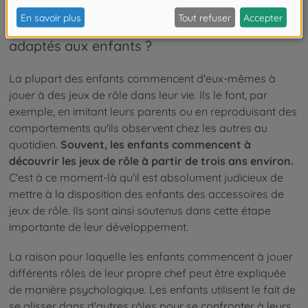
À partir de quel âge les jeux de rôle sont-ils
adaptés aux enfants ?
La plupart des enfants commencent d'eux-mêmes à
jouer à des jeux de rôle dans leur vie. Ils le font, par
exemple, en imitant leurs parents ou en reproduisant des
comportements qu'ils observent chez les autres au
quotidien.
Souvent, les enfants commencent à
découvrir les jeux de rôle à partir de trois ans environ.
C'est à ce moment-là qu'il est absolument judicieux de
mettre à la disposition des enfants des accessoires de
jeux de rôle. Ils sont ainsi soutenus dans cette étape
importante de leur développement.
La raison pour laquelle les enfants commencent à jouer
différents rôles de leur propre chef peut être expliquée
de manière psychologique. Les enfants utilisent le fait de
se glisser dans d'autres rôles pour se confronter à leurs