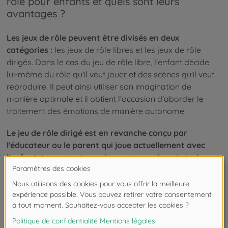
rôle pour enfants et quels sont leurs
avantages ?
Les jeux de rôle peuvent être divisés en deux
catégories :
les jeux de rôle libres et les jeux de rôle
dirigés. Dans le cas du jeu de rôle libre, l'enfant décide
lui-même du rôle qu'il veut jouer et des scènes qu'il veut
reproduire. Il peut ainsi utiliser son imagination de
manière optimale et il obtient l'occasion d'aborder le
traitement des émotions de manière autonome.
Le jeu de rôle dirigé est en revanche conçu par
l'éducateur ou le parent qui joue actuellement avec
l'enfant.
Les animateurs donnent un cadre général, par
exemple, en proposant certains thèmes, rôles et
scénarios. Ces jeux de rôle guidés peuvent être utilisés à
merveille pour inviter les enfants à élargir leurs horizons,
pour motiver les enfants plutôt réservés et pour aider les
enfants à se dépasser.