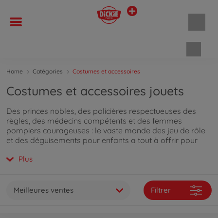
Panie
Home
Catégories
Costumes et accessoires
Costumes et accessoires jouets
Des princes nobles, des policières respectueuses des
règles, des médecins compétents et des femmes
pompiers courageuses : le vaste monde des jeu de rôle
et des déguisements pour enfants a tout à offrir pour
donner vie à l'imagination. Si tu veux savoir ce qui
Plus
caractérise les jouets de rôle et les déguisements pour
enfants de Dickie, tu peux
continuer à lire directement ici
.
Meilleures ventes
Filtrer