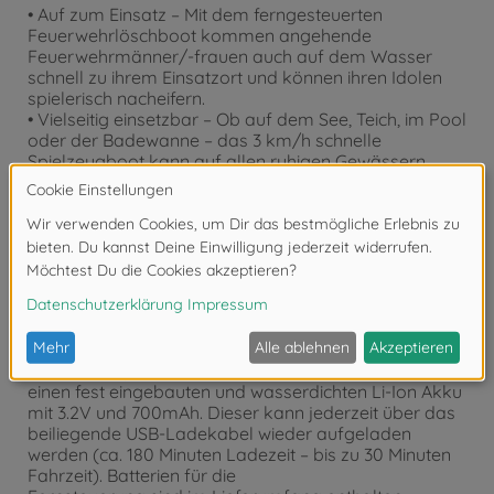
• Auf zum Einsatz – Mit dem ferngesteuerten
Feuerwehrlöschboot kommen angehende
Feuerwehrmänner/-frauen auch auf dem Wasser
schnell zu ihrem Einsatzort und können ihren Idolen
spielerisch nacheifern.
• Vielseitig einsetzbar – Ob auf dem See, Teich, im Pool
oder der Badewanne – das 3 km/h schnelle
Spielzeugboot kann auf allen ruhigen Gewässern
eingesetzt werden (Salzwassergewässer
ausgenommen).
• Einfache Steuerung – Damit auch schon die Kleinsten
das Boot sicher manövrieren können bietet ist die 3-
Kanal Funksteuerung (2,4 GHz) wasserfest und
besonders einfach zu Bedienen. Reichweite bis zu 15
Meter. (Funktionen: vorwärts, rückwärts, links, rechts).
Kein Befüllen eines Wassertanks nötig, da das Boot
während des Fahrens direkt Wasser ansaugt.
• Aufladbar per USB – Das Feuerwehrschiff besitzt
einen fest eingebauten und wasserdichten Li-Ion Akku
mit 3.2V und 700mAh. Dieser kann jederzeit über das
beiliegende USB-Ladekabel wieder aufgeladen
werden (ca. 180 Minuten Ladezeit – bis zu 30 Minuten
Fahrzeit). Batterien für die