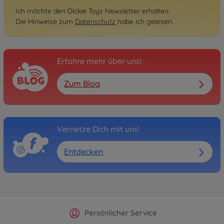
Ich möchte den Dickie Toys Newsletter erhalten.
Die Hinweise zum
Datenschutz
habe ich gelesen.
Erfahre mehr über uns!
Zum Blog
Vernetze Dich mit uns!
Entdecken
Offizieller Hersteller Shop
Versandkostenfrei ab 25€
Persönlicher Service
Schnelle Lieferung