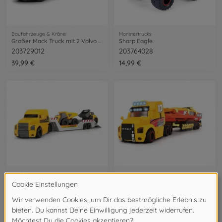
Baufahrzeuge & Kräne
Monstertrucks
Großer Mack Truck mit 2 Volvo Fahrzeugen
Sharp Eagle
203729012
203764028
39,99 €
14,99 €
Baufahrzeuge & Kräne
LKWs
Mack Truck mit 2 Volvo Fahrzeugen
Sea Race Truck
203725005
203747009
9,99 €
im Handel erhältlich