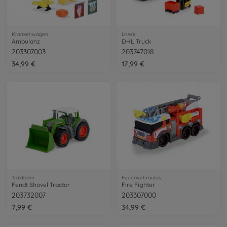
Krankenwagen
LKWs
Ambulanz
DHL Truck
203307003
203747018
34,99 €
17,99 €
Traktoren
Feuerwehrautos
Fendt Shovel Tractor
Fire Fighter
203732007
203307000
7,99 €
34,99 €