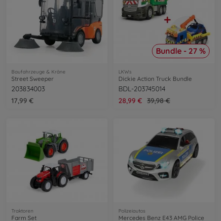
Bundle - 27 %
Baufahrzeuge & Kräne
LKWs
Street Sweeper
Dickie Action Truck Bundle
203834003
BDL-203745014
17,99 €
28,99 €
39,98 €
Traktoren
Polizeiautos
Farm Set
Mercedes Benz E43 AMG Police