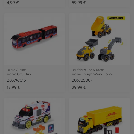
4,99 €
59,99 €
Busse & Züge
Baufahrzeuge & Kräne
Volvo City Bus
Volvo Tough Work Force
203747015
203725007
17,99 €
29,99 €