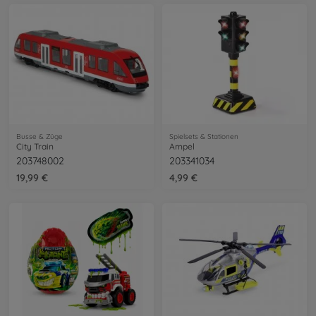
Busse & Züge
Spielsets & Stationen
City Train
Ampel
203748002
203341034
19,99 €
4,99 €