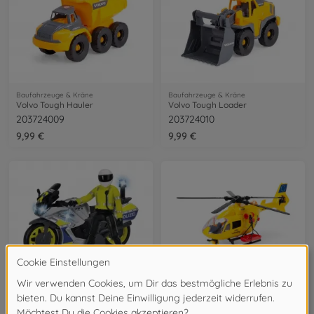
Baufahrzeuge & Kräne
Baufahrzeuge & Kräne
Volvo Tough Hauler
Volvo Tough Loader
203724009
203724010
9,99 €
9,99 €
Motorräder
Helikopter & Flugzeuge
Yamaha Polizeimotorrad
ADAC Rettungshelikopter