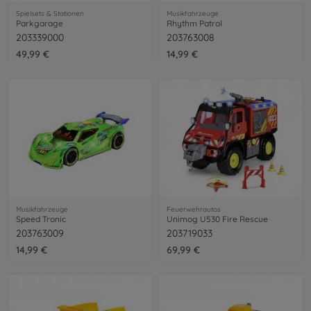
Spielsets & Stationen
Musikfahrzeuge
Parkgarage
Rhythm Patrol
203339000
203763008
49,99 €
14,99 €
Musikfahrzeuge
Feuerwehrautos
Speed Tronic
Unimog U530 Fire Rescue
203763009
203719033
14,99 €
69,99 €