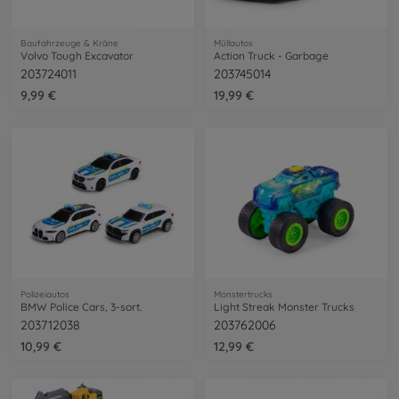
Baufahrzeuge & Kräne
Müllautos
Volvo Tough Excavator
Action Truck - Garbage
203724011
203745014
9,99 €
19,99 €
Polizeiautos
Monstertrucks
BMW Police Cars, 3-sort.
Light Streak Monster Trucks
203712038
203762006
10,99 €
12,99 €