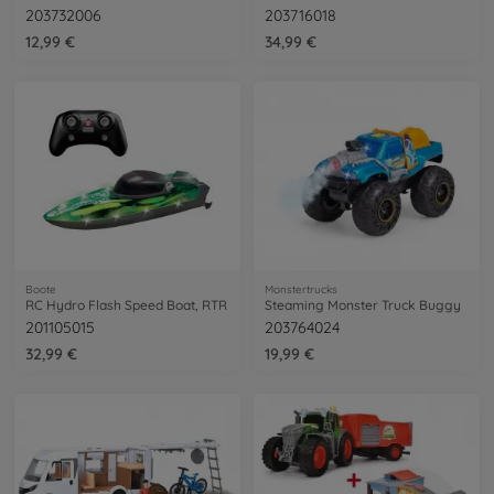
203732006
203716018
12,99 €
34,99 €
Boote
Monstertrucks
RC Hydro Flash Speed Boat, RTR
Steaming Monster Truck Buggy
201105015
203764024
32,99 €
19,99 €