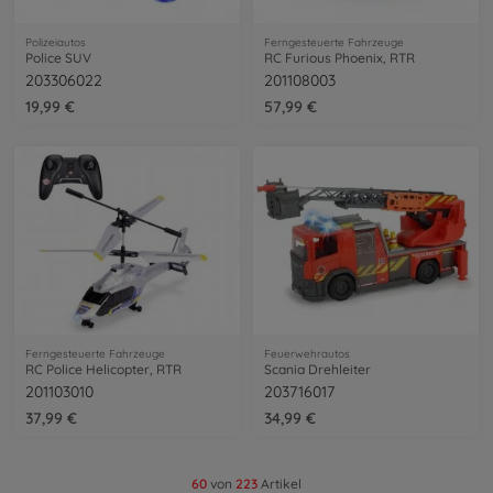
Polizeiautos
Ferngesteuerte Fahrzeuge
Police SUV
RC Furious Phoenix, RTR
203306022
201108003
19,99 €
57,99 €
Ferngesteuerte Fahrzeuge
Feuerwehrautos
RC Police Helicopter, RTR
Scania Drehleiter
201103010
203716017
37,99 €
34,99 €
60
von
223
Artikel