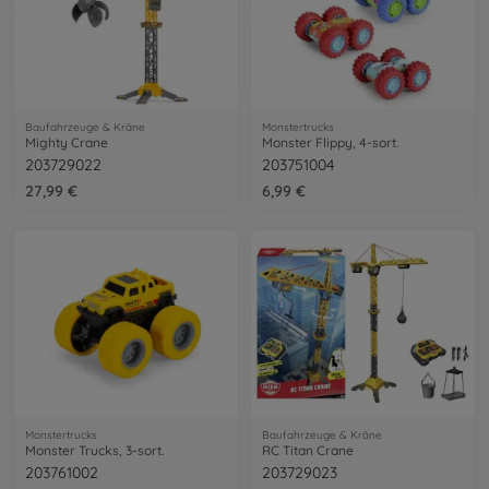
Baufahrzeuge & Kräne
Monstertrucks
Mighty Crane
Monster Flippy, 4-sort.
203729022
203751004
27,99 €
6,99 €
Monstertrucks
Baufahrzeuge & Kräne
Monster Trucks, 3-sort.
RC Titan Crane
203761002
203729023