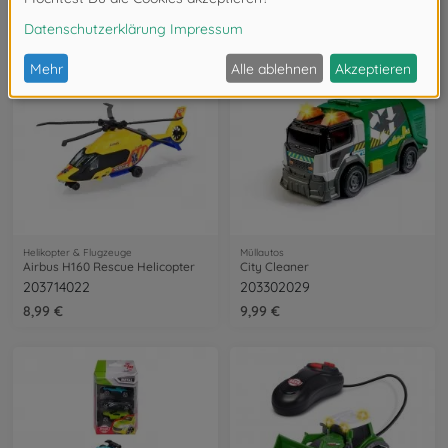
203712018
203746020
14,99 €
19,99 €
Helikopter & Flugzeuge
Müllautos
Airbus H160 Rescue Helicopter
City Cleaner
203714022
203302029
8,99 €
9,99 €