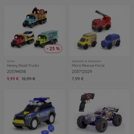
- 23 %
LKWs
Spielsets & Stationen
Heavy Road Trucks
Micro Rescue Force
203744018
203712029
9,99 €
12,99 €
7,99 €