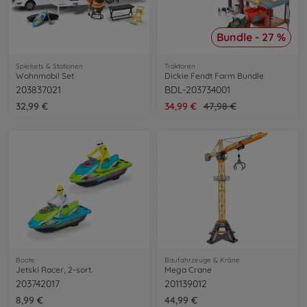
Bundle - 27 %
Spielsets & Stationen
Traktoren
Wohnmobil Set
Dickie Fendt Farm Bundle
203837021
BDL-203734001
32,99 €
34,99 €
47,98 €
Boote
Baufahrzeuge & Kräne
Jetski Racer, 2-sort.
Mega Crane
203742017
201139012
8,99 €
44,99 €