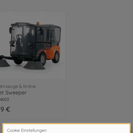
ahrzeuge & Kräne
et Sweeper
4003
99 €
1
von
1
Artikel