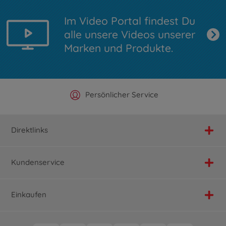
Im Video Portal findest Du
alle unsere Videos unserer
Marken und Produkte.
Offizieller Hersteller Shop
Versandkostenfrei ab 25€
Persönlicher Service
Schnelle Lieferung
Direktlinks
Kundenservice
Einkaufen