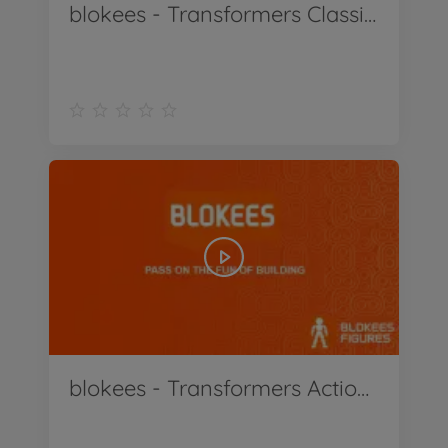
blokees - Transformers Classic Class Optimus Prime & Megatron
blokees - Transformers Action Optimus Prime