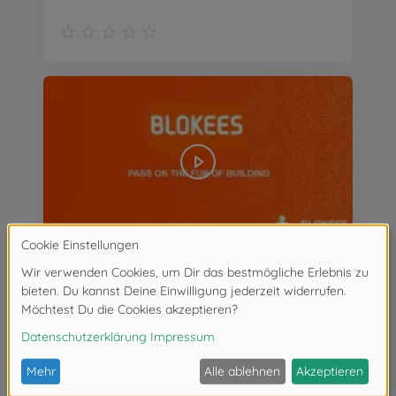
blokees - Transformers Wheels C01