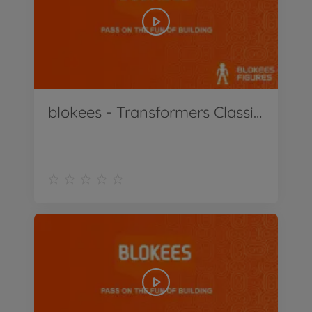
blokees - Transformers Classic Class Soundwave, Shockwave, Ironhide