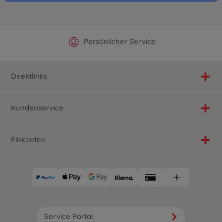
Offizieller Hersteller Shop
Versandkostenfrei ab 25€
Persönlicher Service
Schnelle Lieferung
Direktlinks
Kundenservice
Einkaufen
Service Portal