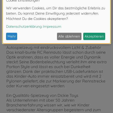
und Turbo bringt das Spielzeugauto alles mit, was
zum actiongeladenen Driften nötig ist. Ob Indoor oder
Outdoor: Mithilfe der Radio Control Fernbedienung
lenken die Mädchen und Jungen den Rennwagen mit
bis zu 10 km/h in die Kurven und führen gewagte
Wendemanöver durch. Nach 5 Min. Inaktivität
wechselt das Spielzeug-Auto automatisch in den
Sleep-Modus.
Autospielzeug mit eindrucksvollem Licht & Zubehör
Das knall-bunte RC Rennauto lässt schon durch seine
Optik erahnen, dass es voller Energie und Dynamik
steckt! Seine Bodenbeleuchtung verleiht ihm eine extra
Portion Style und lässt es auch bei Dunkelheit
glänzen. Dank der praktischen USB-Ladefunktion ist
das Kinder-Auto immer einsatzbereit und wird mit 2
Pylonen geliefert, die zur Markierung der Rennstrecke
oder Kurven eingesetzt werden.
Ein Qualitäts-Spielzeug von Dickie Toys
Als Unternehmen mit über 50 Jahren
Branchenerfahrung wissen wir, wie wir Kinder
verschiedenster Altersgruppen begeistern und zum