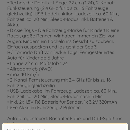
• Technische Details - Länge: 22 cm (1:24), 2-Kanal-
Funksteuerung (2,4 GHz für bis zu 16 Fahrzeuge
gleichzeitig), USB-Ladefunktion, Ladezeit: ca. 60 Min.,
Fahrzeit: ca. 20 Min., Sleep-Modus, inkl. Batterien &
Akku.
• Dickie Toys - Die Fahrzeug-Marke für Kinder! Kleine
Racer, große Renner: Wir haben immer ein Ziel vor
Augen: Kindern ein Lächeln ins Gesicht zu zaubern.
Einfach auspacken und los geht der Spaß!
RC Tornado Drift von Dickie Toys: Ferngesteuertes
Auto für Kinder ab 6 Jahre
• Länge 22 cm, Maßstab 1:24
• Allradantrieb (4WD)
• max. 10 km/h
• 2-Kanal-Fernsteuerung mit 2,4 GHz für bis zu 16
Fahrzeuge gleichzeitig
• USB-Ladekabel im Fahrzeug, Ladezeit: ca. 60 Min.,
Fahrzeit: ca. 20 Min., Sleep-Modus nach 5 Min.
• inkl. 2x 1,5V R6 Batterie für Sender, 1x 3,2V 320mAh
Li-Fe Akku im Fahrzeug, 2 Pylonen
Auto ferngesteuert: Rasanter Fahr- und Drift-Spaß für
Kids
Ausgestattet mit einem leistungsstarken Allradantrieb