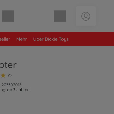
Warenkorb leer
eller
Mehr
Über Dickie Toys
pter
(1)
: 203302016
ng: ab 3 Jahren