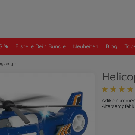
S
Erstelle Dein Bundle
Neuheiten
Blog
Tops
lugzeuge
Helico
Artikelnummer
Altersempfehlu