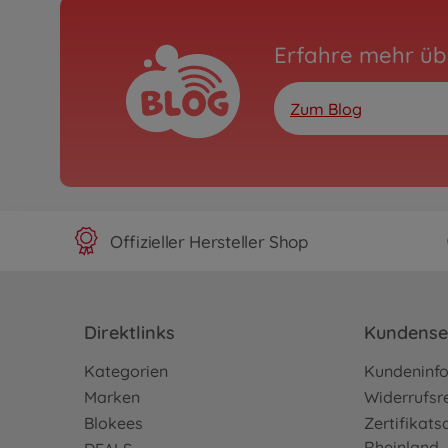
Erfahre mehr üb
Zum Blog
Offizieller Hersteller Shop
Direktlinks
Kundense
Kategorien
Kundeninf
Marken
Widerrufsr
Blokees
Zertifikat
Rheinland