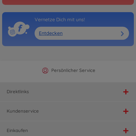
Vernetze Dich mit uns!
Entdecken
Offizieller Hersteller Shop
Versandkostenfrei ab 25€
Persönlicher Service
Schnelle Lieferung
Direktlinks
Kundenservice
Einkaufen