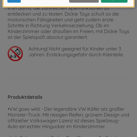
Spielen animieren. Schon die Kleinsten beginnen sehr
früh damit, die zahlreichen Spielfunktionen zu
entdecken und zu testen. Dickie Toys schult so die
motorischen Fähigkeiten und geht zudem erste
Schritte in Richtung Verkehrserziehung. Ob im
Kinderzimmer oder draußen im Freien, mit Dickie Toys
ist der Spielspaß absolut garantiert.
Achtung!
Nicht geeignet für Kinder unter 3
Jahren. Erstickungsgefahr durch Kleinteile.
Produktdetails
•VW goes wild - Der legendäre VW Käfer als großer
Monster-Truck: Mit riesigen Reifen, grünem Design und
offizieller Volkswagen Lizenz ist dieses Spielzeug-
Auto ein echter Hingucker im Kinderzimmer.