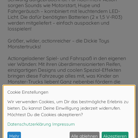
sorgen Sounds wie Motorstart, Hupe und
Fahrgeräusch – kombiniert mit leuchtendem LED-
Licht. Die dafür benötigten Batterien (2 x 1,5 V-R03)
werden mitgeliefert – einfach auspacken und
losspielen!
Größer, wilder, actionreicher – die Dickie Toys
Monstertrucks!
Actiongeladener Spiel- und Fahrspaß in den eigenen
vier Wänden: Mit ihren überdimensionierten Reifen,
einzigartigen Designs und coolen Spezial-Effekten
bringen diese Fahrzeuge alles mit, was Kinder an
Monster-Trucks lieben! Ganz nebenbei fördern die
Spielzeugautos die Motorik, Fantasie und Kreativität
der Kids – und faszinieren Mädchen und Jungen
gleichermaßen.
Ein Qualitäts-Spielzeug von Dickie Toys
Als Unternehmen mit über 50 Jahren
Branchenerfahrung wissen wir, wie wir Kinder
verschiedenster Altersgruppen begeistern und zum