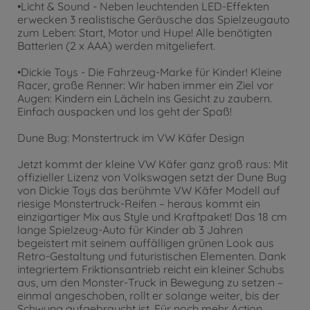
•Licht & Sound - Neben leuchtenden LED-Effekten
erwecken 3 realistische Geräusche das Spielzeugauto
zum Leben: Start, Motor und Hupe! Alle benötigten
Batterien (2 x AAA) werden mitgeliefert.
•Dickie Toys - Die Fahrzeug-Marke für Kinder! Kleine
Racer, große Renner: Wir haben immer ein Ziel vor
Augen: Kindern ein Lächeln ins Gesicht zu zaubern.
Einfach auspacken und los geht der Spaß!
Dune Bug: Monstertruck im VW Käfer Design
Jetzt kommt der kleine VW Käfer ganz groß raus: Mit
offizieller Lizenz von Volkswagen setzt der Dune Bug
von Dickie Toys das berühmte VW Käfer Modell auf
riesige Monstertruck-Reifen – heraus kommt ein
einzigartiger Mix aus Style und Kraftpaket! Das 18 cm
lange Spielzeug-Auto für Kinder ab 3 Jahren
begeistert mit seinem auffälligen grünen Look aus
Retro-Gestaltung und futuristischen Elementen. Dank
integriertem Friktionsantrieb reicht ein kleiner Schubs
aus, um den Monster-Truck in Bewegung zu setzen –
einmal angeschoben, rollt er solange weiter, bis der
Schwung aufgebraucht ist. Für noch mehr Action