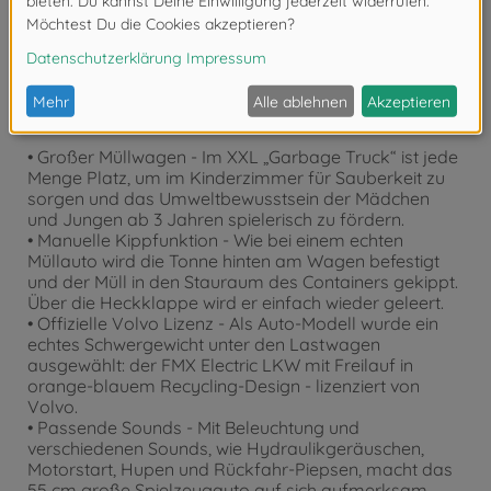
Produktdetails
• Großer Müllwagen - Im XXL „Garbage Truck“ ist jede
Menge Platz, um im Kinderzimmer für Sauberkeit zu
sorgen und das Umweltbewusstsein der Mädchen
und Jungen ab 3 Jahren spielerisch zu fördern.
• Manuelle Kippfunktion - Wie bei einem echten
Müllauto wird die Tonne hinten am Wagen befestigt
und der Müll in den Stauraum des Containers gekippt.
Über die Heckklappe wird er einfach wieder geleert.
• Offizielle Volvo Lizenz - Als Auto-Modell wurde ein
echtes Schwergewicht unter den Lastwagen
ausgewählt: der FMX Electric LKW mit Freilauf in
orange-blauem Recycling-Design - lizenziert von
Volvo.
• Passende Sounds - Mit Beleuchtung und
verschiedenen Sounds, wie Hydraulikgeräuschen,
Motorstart, Hupen und Rückfahr-Piepsen, macht das
55 cm große Spielzeugauto auf sich aufmerksam