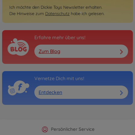
Ich möchte den Dickie Toys Newsletter erhalten.
Die Hinweise zum
Datenschutz
habe ich gelesen.
Erfahre mehr über uns!
Zum Blog
Vernetze Dich mit uns!
Entdecken
Offizieller Hersteller Shop
Versandkostenfrei ab 25€
Persönlicher Service
Schnelle Lieferung