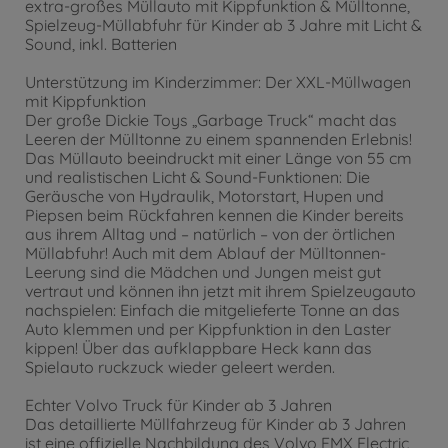
extra-großes Müllauto mit Kippfunktion & Mülltonne,
Spielzeug-Müllabfuhr für Kinder ab 3 Jahre mit Licht &
Sound, inkl. Batterien
Unterstützung im Kinderzimmer: Der XXL-Müllwagen
mit Kippfunktion
Der große Dickie Toys „Garbage Truck“ macht das
Leeren der Mülltonne zu einem spannenden Erlebnis!
Das Müllauto beeindruckt mit einer Länge von 55 cm
und realistischen Licht & Sound-Funktionen: Die
Geräusche von Hydraulik, Motorstart, Hupen und
Piepsen beim Rückfahren kennen die Kinder bereits
aus ihrem Alltag und – natürlich – von der örtlichen
Müllabfuhr! Auch mit dem Ablauf der Mülltonnen-
Leerung sind die Mädchen und Jungen meist gut
vertraut und können ihn jetzt mit ihrem Spielzeugauto
nachspielen: Einfach die mitgelieferte Tonne an das
Auto klemmen und per Kippfunktion in den Laster
kippen! Über das aufklappbare Heck kann das
Spielauto ruckzuck wieder geleert werden.
Echter Volvo Truck für Kinder ab 3 Jahren
Das detaillierte Müllfahrzeug für Kinder ab 3 Jahren
ist eine offizielle Nachbildung des Volvo FMX Electric