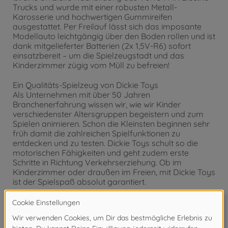
Trucks und wurde mit einer robusten Metall-
Karosserie und hochwertigen Gummireifen
ausgestattet. Per Freilauf lässt sich das imposante
Modellauto leichtgängig über den Boden rollen und ist
dank mitgelieferter Batterien (2x 1,5V-R6) sofort
einsatzbereit – um die Spielzeugstadt und das
Kinderzimmer zügig vom Müll zu befreien!
Ein Qualitäts-Spielzeug von Dickie Toys
Als Unternehmen mit über 50 Jahren
Branchenerfahrung wissen wir, wie wir Kinder
verschiedenster Altersgruppen begeistern und zum
Spielen animieren. Schon die Kleinsten beginnen sehr
früh damit die zahlreichen Spielfunktionen zu
entdecken und zu testen. Dickie Toys schult so die
motorischen Fähigkeiten und geht zudem erste
Schritte in Richtung Verkehrserziehung. Ob im
Kinderzimmer oder draußen im Freien, mit Dickie Toys
ist der Spielspaß absolut garantiert.
Achtung!
Nicht geeignet für Kinder unter 3
Jahren. Erstickungsgefahr durch Kleinteile.