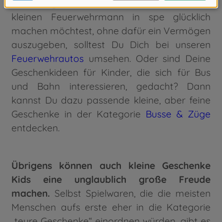
Modelle gelistet.
Wenn Du also etwa einen
kleinen Feuerwehrmann in spe glücklich
machen möchtest, ohne dafür ein Vermögen
auszugeben, solltest Du Dich bei unseren
Feuerwehrautos
umsehen. Oder sind Deine
Geschenkideen für Kinder, die sich für Bus
und Bahn interessieren, gedacht? Dann
kannst Du dazu passende kleine, aber feine
Geschenke in der Kategorie
Busse & Züge
entdecken.
Übrigens können auch kleine Geschenke
Kids eine unglaublich große Freude
machen.
Selbst Spielwaren, die die meisten
Menschen aufs erste eher in die Kategorie
„teure Geschenke“ einordnen würden, gibt es