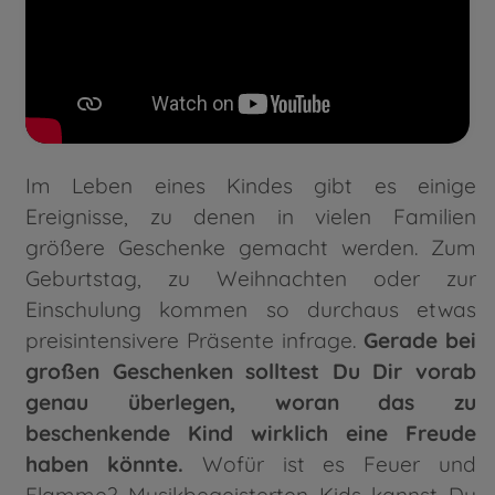
Im Leben eines Kindes gibt es einige
Ereignisse, zu denen in vielen Familien
größere Geschenke gemacht werden. Zum
Geburtstag, zu Weihnachten oder zur
Einschulung kommen so durchaus etwas
preisintensivere Präsente infrage.
Gerade bei
großen Geschenken solltest Du Dir vorab
genau überlegen, woran das zu
beschenkende Kind wirklich eine Freude
haben könnte.
Wofür ist es Feuer und
Flamme? Musikbegeisterten Kids kannst Du