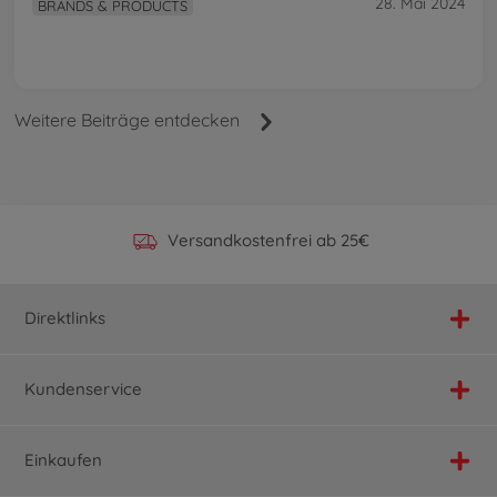
28. Mai 2024
BRANDS & PRODUCTS
Weitere Beiträge entdecken
Offizieller Hersteller Shop
Versandkostenfrei ab 25€
Persönlicher Service
Schnelle Lieferung
Direktlinks
Kundenservice
Einkaufen