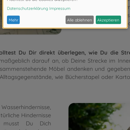
zudem eine Liste 
die Autorennbahn s
musst Du das ein 
olltest Du Dir direkt überlegen, wie Du die S
aßgeblich darauf an, ob Deine Strecke im Innen- 
zusammenstehende Möbel andenken und gegebenenf
 Alltagsgegenstände, wie Bücherstapel oder Karto
Wasserhindernisse,
ürliche Hindernisse
n musst Du Dich