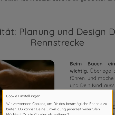
ität: Planung und Design 
Rennstrecke
Beim Bauen ein
wichtig.
Überlege d
führen, und mache D
und Dein Kind auss
unter anderem das
lang soll die Strec
und wie stellst Du
Skizze an und mis