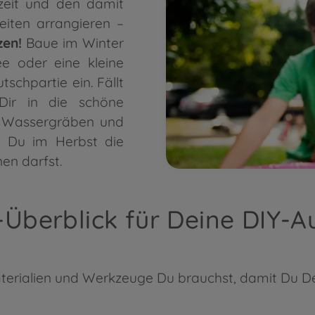
szeit und den damit
iten arrangieren –
zen!
Baue im Winter
e oder eine kleine
tschpartie ein. Fällt
Dir in die schöne
e Wassergräben und
d Du im Herbst die
en darfst.
l-Überblick für Deine DIY-
aterialien und Werkzeuge Du brauchst, damit Du 