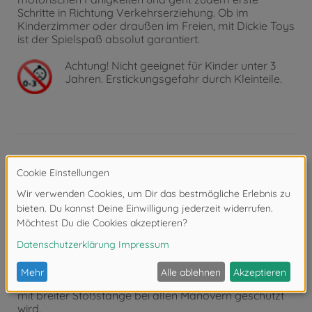
Schritte in Richtung Verkehrserziehung. Ob im
Kinderzimmer oder draußen im Freien, mit Dickie Toys
ist der Spielspaß absolut garantiert.
Achtung!
Nicht geeignet für Kinder unter 3
Jahren. Erstickungsgefahr durch Kleinteile.
Produktdetails
• Rasante Offroad-Action - Diesem RC Quad-Bike mit
fest verbauter Figur auf dem Fahrersitz bereiten auch
wildere Strecken keinerlei Schwierigkeiten: Mit bis zu 12
km/h trotzt es nahezu sämtlichen Hindernissen!
• Extra Grip - Die Profil-Gummireifen sorgen für eine
starke Bodenhaftung, während das ferngesteuerte
Spielzeugauto durch die orange-schwarze Karosserie
mit breiter Stoßstange bei allen Manövern geschützt
wird.