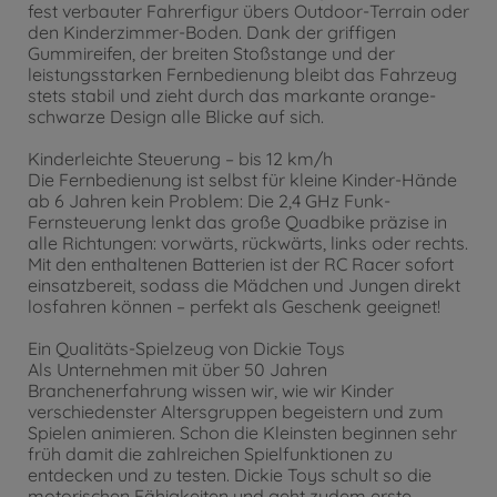
fest verbauter Fahrerfigur übers Outdoor-Terrain oder
den Kinderzimmer-Boden. Dank der griffigen
Gummireifen, der breiten Stoßstange und der
leistungsstarken Fernbedienung bleibt das Fahrzeug
stets stabil und zieht durch das markante orange-
schwarze Design alle Blicke auf sich.
Kinderleichte Steuerung – bis 12 km/h
Die Fernbedienung ist selbst für kleine Kinder-Hände
ab 6 Jahren kein Problem: Die 2,4 GHz Funk-
Fernsteuerung lenkt das große Quadbike präzise in
alle Richtungen: vorwärts, rückwärts, links oder rechts.
Mit den enthaltenen Batterien ist der RC Racer sofort
einsatzbereit, sodass die Mädchen und Jungen direkt
losfahren können – perfekt als Geschenk geeignet!
Ein Qualitäts-Spielzeug von Dickie Toys
Als Unternehmen mit über 50 Jahren
Branchenerfahrung wissen wir, wie wir Kinder
verschiedenster Altersgruppen begeistern und zum
Spielen animieren. Schon die Kleinsten beginnen sehr
früh damit die zahlreichen Spielfunktionen zu
entdecken und zu testen. Dickie Toys schult so die
motorischen Fähigkeiten und geht zudem erste