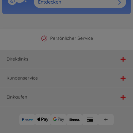
Entdecken
Offizieller Hersteller Shop
Versandkostenfrei ab 25€
Persönlicher Service
Schnelle Lieferung
Direktlinks
Kundenservice
Einkaufen