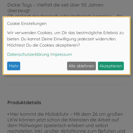
Dickie Toys – Vielfalt die seit über 50 Jahren
überzeugt
Ob einfach mechanisch oder technisch komplex - die
Faszination für alles was fährt, schwimmt oder fliegt,
ist bei Dickie Toys deutlich spürbar. Bagger, Polizei
oder Feuerwehr – Dickie Toys inszeniert die Realität
auf mitreißende Weise und ermöglicht den Kleinen,
die weite Welt mit leuchtenden Augen zu entdecken.
Achtung!
Nicht geeignet für Kinder unter 3
Jahren. Erstickungsgefahr durch Kleinteile.
Produktdetails
• Hier kommt die Müllabfuhr – Mit dem 26 cm großen
LKW können jetzt schon die Kleinsten die Arbeit auf
dem Müllwagen spielerisch erleben und selbst
nachstellen. Inkl. großer Abfalltonne zum Befüllen und