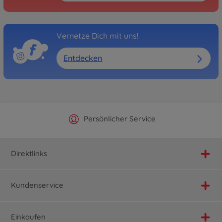
Vernetze Dich mit uns!
Entdecken
Offizieller Hersteller Shop
Versandkostenfrei ab 25€
Persönlicher Service
Schnelle Lieferung
Direktlinks
Kundenservice
Einkaufen