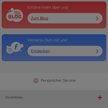
Erfahre mehr über uns!
Zum Blog
Vernetze Dich mit uns!
Entdecken
Offizieller Hersteller Shop
Versandkostenfrei ab 25€
Persönlicher Service
Schnelle Lieferung
Direktlinks