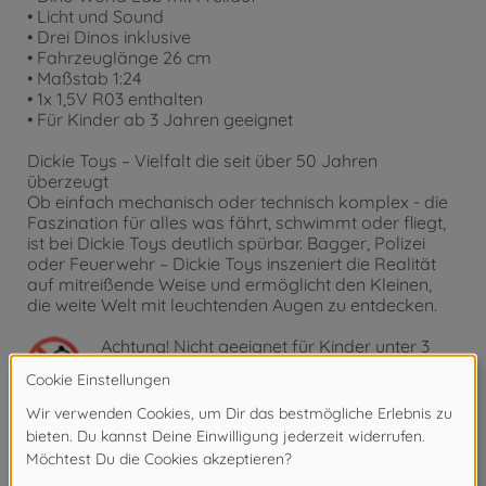
• Licht und Sound
• Drei Dinos inklusive
• Fahrzeuglänge 26 cm
• Maßstab 1:24
• 1x 1,5V R03 enthalten
• Für Kinder ab 3 Jahren geeignet
Dickie Toys – Vielfalt die seit über 50 Jahren
überzeugt
Ob einfach mechanisch oder technisch komplex - die
Faszination für alles was fährt, schwimmt oder fliegt,
ist bei Dickie Toys deutlich spürbar. Bagger, Polizei
oder Feuerwehr – Dickie Toys inszeniert die Realität
auf mitreißende Weise und ermöglicht den Kleinen,
die weite Welt mit leuchtenden Augen zu entdecken.
Achtung!
Nicht geeignet für Kinder unter 3
Jahren. Erstickungsgefahr durch Kleinteile.