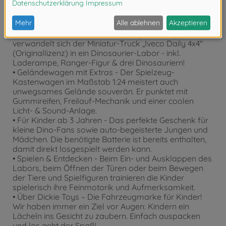
Produktdetails
• Dino-Labor auf Rädern - In wenigen Handgriffen
verwandelt sich der Miniatur-Truck „Iveco Daily 4x4"
(Originallizenz) in ein Dinosaurier-Labor - inkl.
Laderampe, Ranger-Figur & drei Dinosauriern!
• Geländewagen mit Extras - Der Spielzeug-
Kastenwagen im Maßstab 1:24 meistert auch
unwegsames Gelände souverän. Er punktet mit
Gummireifen, Freilauf-Mechanik und einer coolen
Licht- & Sound-Anlage.
• Für Kinder ab 3 Jahren - Das perfekte Geschenk für
kleine Dino-Fans sowie auto-begeisterte Jungen und
Mädchen. Die benötigte Batterie ist bereits enthalten,
damit direkt losgespielt werden kann.
• Spielen & Entdecken - Beim Ein- und Ausklappen des
Labors, beim Öffnen der Türen oder beim Bewegen
der Tiere und Spielfiguren trainieren die Kinder
spielerisch ihre Feinmotorik und Aufmerksamkeit.
• Über Dickie Toys – Die Fahrzeugmarke für Kinder!
Wir haben immer ein Ziel vor Augen: Kindern ein
Lächeln ins Gesicht zu zaubern. Einfach auspacken
und los geht der Spaß!