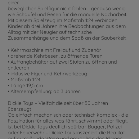
einer
beweglichen Spielfigur nicht fehlen – genauso wenig
wie Schaufel und Besen für die manuelle Nacharbeit.
Mit diesem Spielzeug im Maßstab 1:24 verbinden
Kinder ab drei Jahren ihre Beobachtungen aus dem
Alltag mit der Neugier auf technische
Zusammenhänge und dem Spaß an der Sauberkeit.
• Kehrmaschine mit Freilauf und Zubehör
• drehende Kehrbesen, zu öffnende Türen
• Auffangbehälter auf zwei Stufen zu öffnen und
entleeren
• inklusive Figur und Kehrwerkzeug
• Maßstab 1:24
• Länge 19,5 cm
• Altersempfehlung: ab 3 Jahren
Dickie Toys – Vielfalt die seit über 50 Jahren
überzeugt
Ob einfach mechanisch oder technisch komplex - die
Faszination für alles was fährt, schwimmt oder fliegt,
ist bei Dickie Toys deutlich spürbar. Bagger, Polizei
oder Feuerwehr – Dickie Toys inszeniert die Realität
auf mitreißende Weise und ermöglicht den Kleinen,