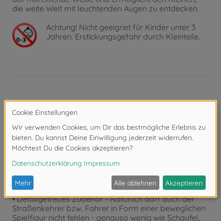
die weite Welt mit leuchtenden Augen zu entdecken.
Achtung!
Nicht geeignet für Kinder unter 3
Jahren. Erstickungsgefahr durch Kleinteile.
Produktdetails
• Realistisch & maßstabsgetreu - Wie ein echtes
Stadtreinigungs-Fahrzeug (Maßstab 1:24) reinigt die
Kehrmaschine „Kärcher MC 130“ Straßen & Gehwege.
Sogar die Bürsten lassen sich stilecht drehen.
• Spielzeugauto mit Extras - Das Freilauf-Fahrzeug in
der typischen orange-grauen Optik besitzt Türen zum
Öffnen sowie einen Auffangbehälter, der sich auf zwei
Stufen öffnen und entleeren lässt.
• Detailgetreues Zubehör - Natürlich darf auch der
Straßenkehrer bzw. Fahrer in Form einer beweglichen
Spielfigur nicht fehlen - genauso wenig wie Schaufel,