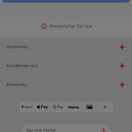
Offizieller Hersteller Shop
Versandkostenfrei ab 25€
Persönlicher Service
Schnelle Lieferung
Direktlinks
Kundenservice
Einkaufen
Service Portal