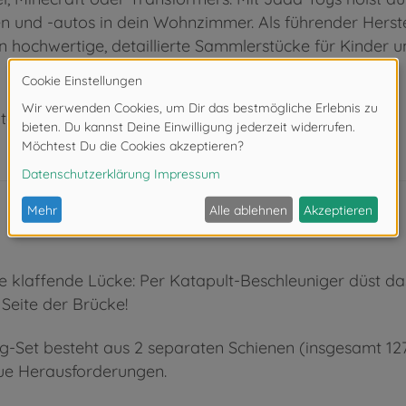
n und -autos in dein Wohnzimmer. Als führender Herst
en hochwertige, detaillierte Sammlerstücke für Kinder 
ter 3 Jahren. Erstickungsgefahr durch Kleinteile.
e klaffende Lücke: Per Katapult-Beschleuniger düst da
 Seite der Brücke!
ug-Set besteht aus 2 separaten Schienen (insgesamt 12
eue Herausforderungen.