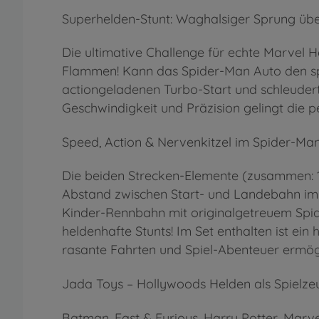
Superhelden-Stunt: Waghalsiger Sprung übe
Die ultimative Challenge für echte Marvel H
Flammen! Kann das Spider-Man Auto den spe
actiongeladenen Turbo-Start und schleudert
Geschwindigkeit und Präzision gelingt die p
Speed, Action & Nervenkitzel im Spider-Man
Die beiden Strecken-Elemente (zusammen: 12
Abstand zwischen Start- und Landebahn imme
Kinder-Rennbahn mit originalgetreuem Spi
heldenhafte Stunts! Im Set enthalten ist ei
rasante Fahrten und Spiel-Abenteuer ermögl
Jada Toys – Hollywoods Helden als Spielz
Batman, Fast & Furious, Harry Potter, Marv