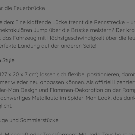
r die Feuerbrücke
elden: Eine klaffende Lücke trennt die Rennstrecke – 
ktakulären Jump über die Brücke meistern? Der kraft
 das Fahrzeug mit Höchstgeschwindigkeit über die feur
erfekte Landung auf der anderen Seite!
 Style
7 x 20 x 7 cm) lassen sich flexibel positionieren, da
r wieder neu anpassen können. Als offiziell lizenziert
der-Man Design und Flammen-Dekoration an der Rampe 
n hochwertiges Metallauto im Spider-Man Look, das dan
icht.
euge und Sammlerstücke
el, Minecraft oder Transformers: Mit Jada Toys holst 