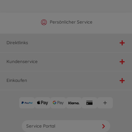
Offizieller Hersteller Shop
Versandkostenfrei ab 25€
Persönlicher Service
Schnelle Lieferung
Direktlinks
Kundenservice
Einkaufen
Service Portal