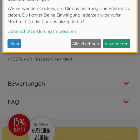
•
Leuchtende
Augen
•
Umschaltbare
Kampf-/Standardmodi
•
Filmgetreue
Details
•
Charakter-spezifische
Waffen
•
100%
von Hasbro lizenziert
Bewertungen
FAQ