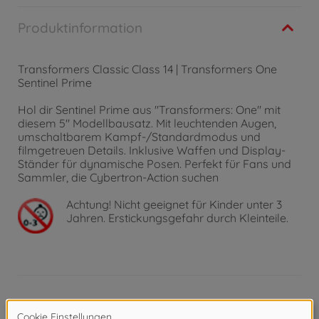
Produktinformation
Transformers Classic Class 14 | Transformers One
Sentinel Prime
Hol dir Sentinel Prime aus "Transformers: One" mit
diesem 5" Modellbausatz. Mit leuchtenden Augen,
umschaltbarem Kampf-/Standardmodus und
filmgetreuen Details. Inklusive Waffen und Display-
Ständer für dynamische Posen. Perfekt für Fans und
Sammler, die Cybertron-Action suchen
Achtung!
Nicht geeignet für Kinder unter 3
Jahren. Erstickungsgefahr durch Kleinteile.
Produktdetails