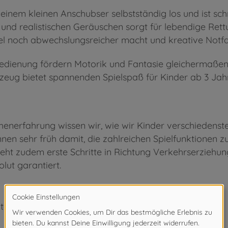
inem kleinen Anschubser selbstständig los und ist schne
und realistischen Geräuschen sorgt für lebendige Rettu
iel noch abwechslungsreicher macht und kreative Notfal
dienung fördern Motorik und Fantasie gleichermaßen. 
zeug bietet spannenden Spielspaß für Kinder ab 3 Jah
enerfahrung wissen wir, wie wir Kinder verschiedenst
nnen sehr früh damit, die zahlreichen Spielfunktionen z
geht zudem erste Schritte in Richtung Verkehrserzieh
olut garantiert.
ter 3 Jahren. Erstickungsgefahr durch Kleinteile.