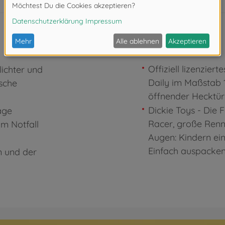
Offiziell lizenzier
lichter und
Daily im Maßstab 
ische
öffnender Hecktür
Dickie Toys - Die 
age
Racer, große Renn
um Notfall
Augen: Kindern ein
Einfach auspacken
n und der