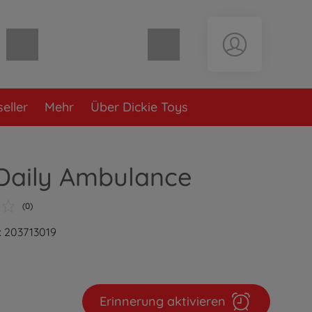
Warenkorb leer
eller
Mehr
Über Dickie Toys
 Daily Ambulance
(0)
: 203713019
Erinnerung aktivieren