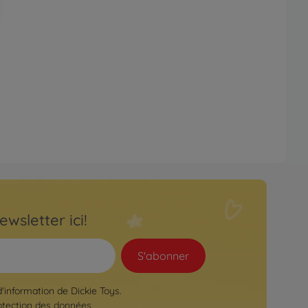
ewsletter ici!
S'abonner
d'information de Dickie Toys.
otection des données
.