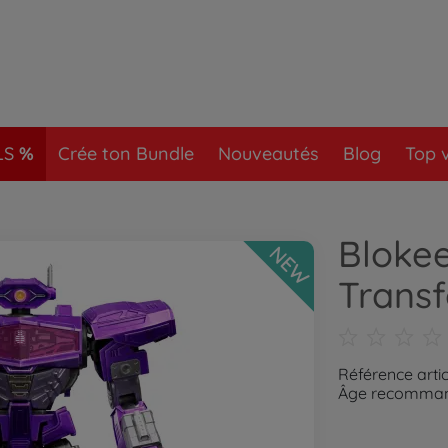
LS
Crée ton Bundle
Nouveautés
Blog
Top 
Blokee
NEW
Trans
Référence artic
Âge recommand