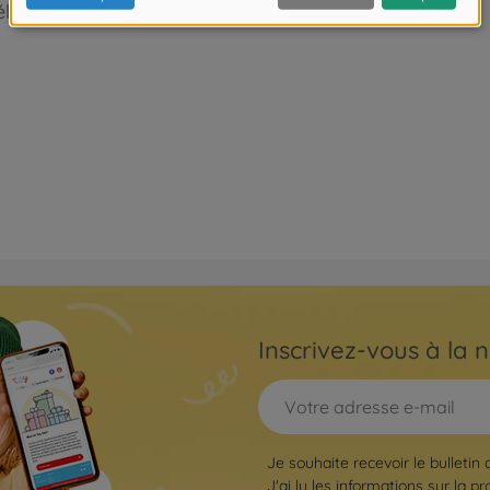
liorées
Inscrivez-vous à la n
Je souhaite recevoir le bulletin 
J'ai lu les informations sur la
pr