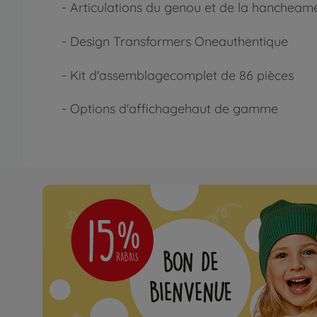
- Articulations du genou et de la hanche
amé
- Design Transformers One
authentique
- Kit d'assemblage
complet
de 86 pièces
- Options d'affichage
haut de gamme