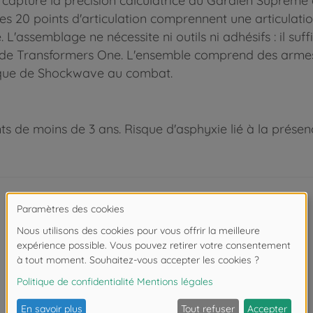
capture la précision calculatrice du Gardien Suprême
 Les 20 points d'articulation comprennent une articula
L'assemblage ne nécessite ni outils ni adhésifs : il su
 de Transformers One. L'ensemble comprend des armes fi
dique de Shockwave au combat.
 de moins de 3 ans. Risque d'asphyxie lié à la présence