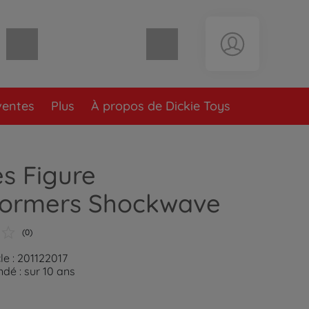
Panier vide
ventes
Plus
À propos de Dickie Toys
s Figure
formers Shockwave
(0)
le : 201122017
é : sur 10 ans