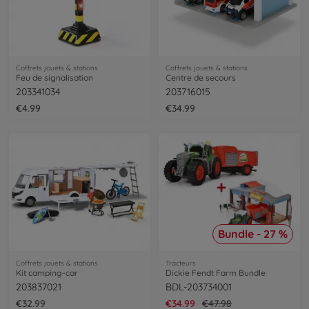
Coffrets jouets & stations
Coffrets jouets & stations
Feu de signalisation
Centre de secours
203341034
203716015
€4.99
€34.99
Bundle - 27 %
Coffrets jouets & stations
Tracteurs
Kit camping-car
Dickie Fendt Farm Bundle
203837021
BDL-203734001
€32.99
€34.99
€47.98