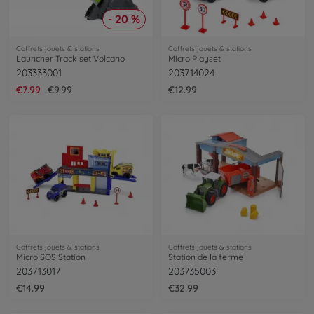
- 20 %
Coffrets jouets & stations
Coffrets jouets & stations
Launcher Track set Volcano
Micro Playset
203333001
203714024
€7.99
€9.99
€12.99
Coffrets jouets & stations
Coffrets jouets & stations
Micro SOS Station
Station de la ferme
203713017
203735003
€14.99
€32.99