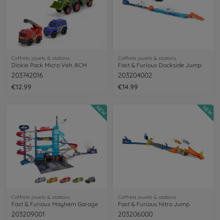
Coffrets jouets & stations
Coffrets jouets & stations
Dickie Pack Micro Veh. 8CM
Fast & Furious Dockside Jump
203742016
203204002
€12.99
€14.99
NEW
NEW
Coffrets jouets & stations
Coffrets jouets & stations
Fast & Furious Mayhem Garage
Fast & Furious Nitro Jump
203209001
203206000