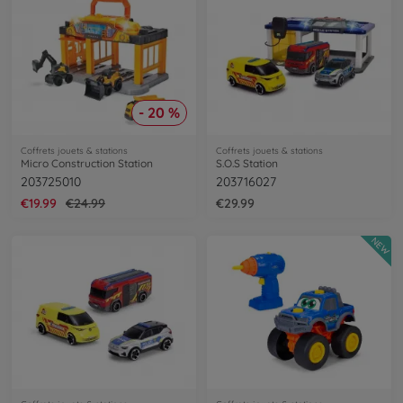
- 20 %
Coffrets jouets & stations
Coffrets jouets & stations
Micro Construction Station
S.O.S Station
203725010
203716027
€19.99
€24.99
€29.99
NEW