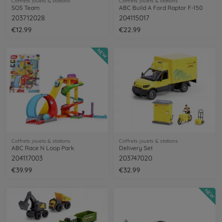
Coffrets jouets & stations
Coffrets jouets & stations
SOS Team
ABC Build A Ford Raptor F-150
203712028
204115017
€12.99
€22.99
NEW
Coffrets jouets & stations
Coffrets jouets & stations
ABC Race N Loop Park
Delivery Set
204117003
203747020
€39.99
€32.99
NEW