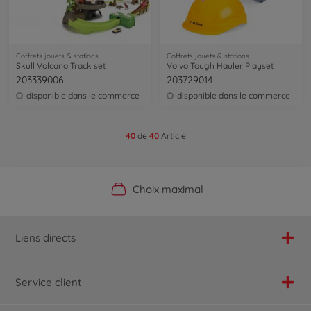
Coffrets jouets & stations
Coffrets jouets & stations
Skull Volcano Track set
Volvo Tough Hauler Playset
203339006
203729014
disponible dans le commerce
disponible dans le commerce
40
de
40
Article
Boutique officielle du fabricant
Service personnalisé
Livraison rapide
Choix maximal
Liens directs
Service client