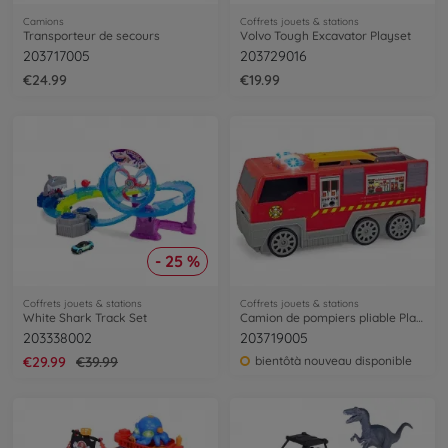
Camions
Coffrets jouets & stations
Transporteur de secours
Volvo Tough Excavator Playset
203717005
203729016
€24.99
€19.99
- 25 %
Coffrets jouets & stations
Coffrets jouets & stations
White Shark Track Set
Camion de pompiers pliable Playset
203338002
203719005
€29.99
€39.99
bientôtà nouveau disponible