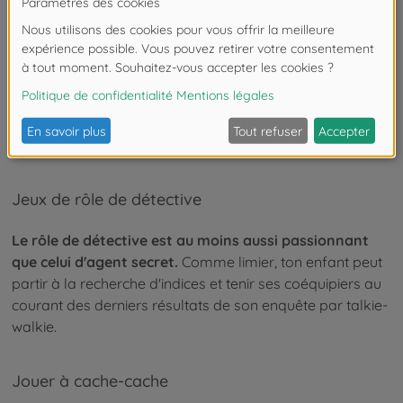
Dans l'enfance, il n'y a rien de plus excitant que les
secrets. Les talkies-walkies permettent aux enfants de se
glisser dans le rôle d'agents secrets et de réussir des
missions qu'ils ont inventées, bien sûr dans le plus grand
secret.
Grâce à la radio portable, ils restent toujours en
contact les uns avec les autres et peuvent discuter en
chuchotant.
Jeux de rôle de détective
Le rôle de détective est au moins aussi passionnant
que celui d'agent secret.
Comme limier, ton enfant peut
partir à la recherche d'indices et tenir ses coéquipiers au
courant des derniers résultats de son enquête par talkie-
walkie.
Jouer à cache-cache