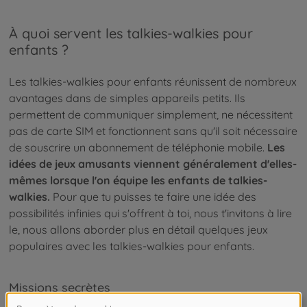
À quoi servent les talkies-walkies pour
enfants ?
Les talkies-walkies pour enfants réunissent de nombreux
avantages dans de simples appareils petits. Ils
permettent de communiquer simplement, ne nécessitent
pas de carte SIM et fonctionnent sans qu'il soit nécessaire
de souscrire un abonnement de téléphonie mobile.
Les
idées de jeux amusants viennent généralement d'elles-
mêmes lorsque l'on équipe les enfants de talkies-
walkies.
Pour que tu puisses te faire une idée des
possibilités infinies qui s'offrent à toi, nous t'invitons à lire
le, nous allons aborder plus en détail quelques jeux
populaires avec les talkies-walkies pour enfants.
Missions secrètes