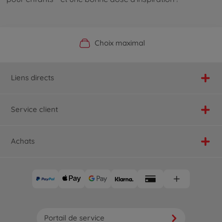
Boutique officielle du fabricant
Service personnalisé
Livraison rapide
Choix maximal
Liens directs
Service client
Achats
Portail de service