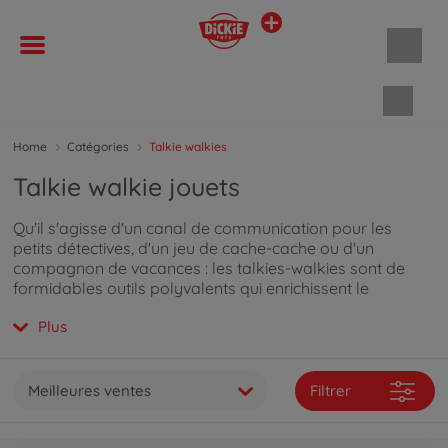
Panie
Home
Catégories
Talkie walkies
Talkie walkie jouets
Qu'il s'agisse d'un canal de communication pour les
petits détectives, d'un jeu de cache-cache ou d'un
compagnon de vacances : les talkies-walkies sont de
formidables outils polyvalents qui enrichissent le
quotidien de ton enfant. Tu trouveras toutes les
Plus
informations importantes sur ces radios portables
pratiques en
poursuivant ta lecture ici
.
Meilleures ventes
Filtrer