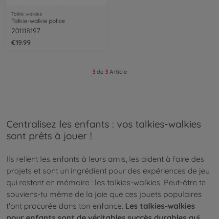
Talkie walkies
Talkie-walkie police
201118197
€19.99
3
de
3
Article
Centralisez les enfants : vos talkies-walkies
sont prêts à jouer !
Ils relient les enfants à leurs amis, les aident à faire des
projets et sont un ingrédient pour des expériences de jeu
qui restent en mémoire : les talkies-walkies. Peut-être te
souviens-tu même de la joie que ces jouets populaires
t'ont procurée dans ton enfance.
Les talkies-walkies
pour enfants sont de véritables succès durables qui