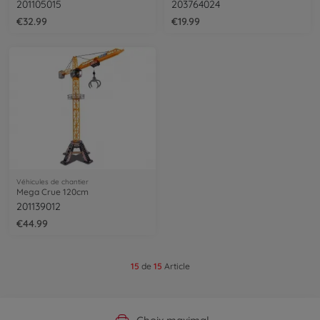
201105015
203764024
€32.99
€19.99
Véhicules de chantier
Mega Crue 120cm
201139012
€44.99
15
de
15
Article