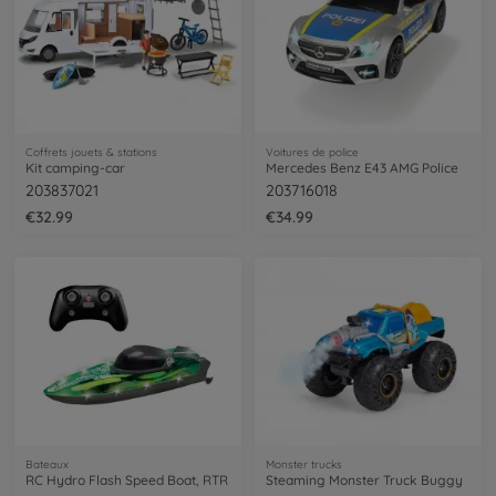
Coffrets jouets & stations
Voitures de police
Kit camping-car
Mercedes Benz E43 AMG Police
203837021
203716018
€32.99
€34.99
Bateaux
Monster trucks
RC Hydro Flash Speed Boat, RTR
Steaming Monster Truck Buggy