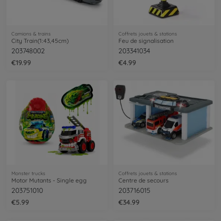
Camions & trains
Coffrets jouets & stations
City Train(1:43,45cm)
Feu de signalisation
203748002
203341034
€19.99
€4.99
Monster trucks
Coffrets jouets & stations
Motor Mutants - Single egg
Centre de secours
203751010
203716015
€5.99
€34.99