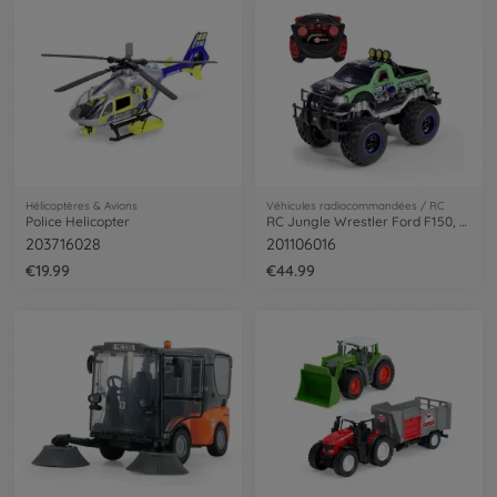
Hélicoptères & Avions
Véhicules radiocommandées / RC
Police Helicopter
RC Jungle Wrestler Ford F150, RTR
203716028
201106016
€19.99
€44.99