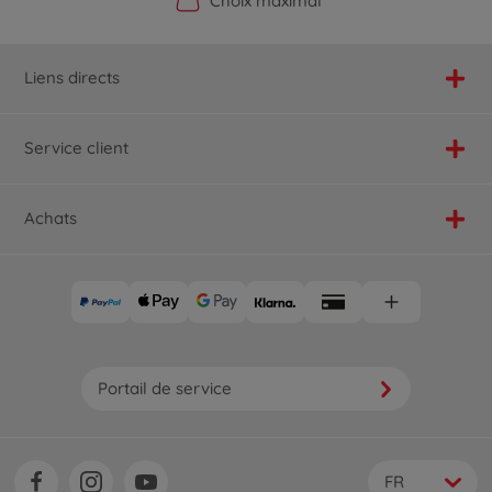
Boutique officielle du fabricant
Service personnalisé
Livraison rapide
Choix maximal
Liens directs
Service client
Achats
Portail de service
FR