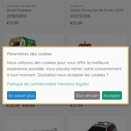
Véhicules de chantier
Tracteurs
Street Sweeper
Dickie Ferme Set de 3 Veh. 15CM
203834003
203732006
€17.99
€12.99
Bundle - 27 %
Camions
Véhicules radiocommandées / RC
Dickie Action Truck Bundle
RC Suzuki Jimny Police
BDL-203745014
203714028
€28.99
€39.98
€27.99