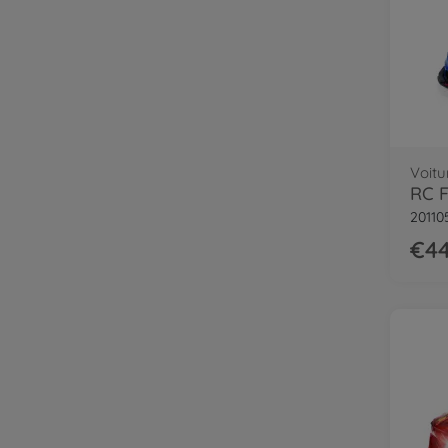
Voitu
20110
€44