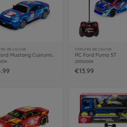
res de course
Voitures de course
RC Ford Mustang Custumized, Try Me, RTR
RC Ford Puma ST
5014
201102004
.99
€13.99