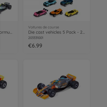
Voitures de course
Dickie Transporteur Formule 1 35CM
Die cast vehicles 5 Pack - 2 asst.
203331001
€6.99