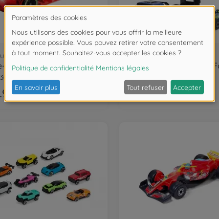
ules musicaux
Voitures de course
e-béton
3010
203766000
.99
€24.99