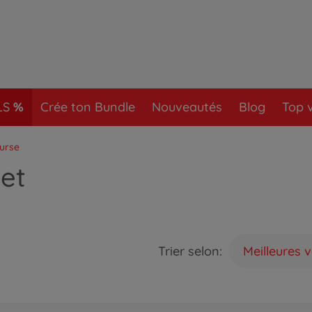
LS
Crée ton Bundle
Nouveautés
Blog
Top 
ourse
uet
Trier selon:
Meilleures 