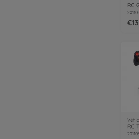
RC 
20110
€13
Véhi
RC T
20110