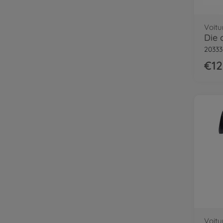
Voitu
2033
€12
Voitu