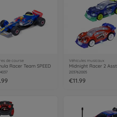
res de course
Véhicules musicaux
mula Racer Team SPEED
Midnight Racer 2 Asst
4037
203762005
.99
€11.99