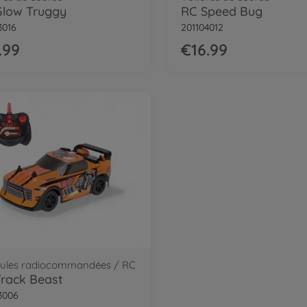
Glow Truggy
RC Speed Bug
3016
201104012
.99
€16.99
cules radiocommandées / RC
rack Beast
3006