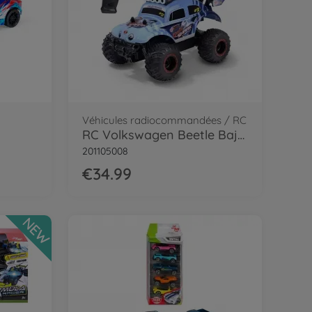
Véhicules radiocommandées / RC
RC Volkswagen Beetle Baja Bug, RTR
201105008
€34.99
NEW