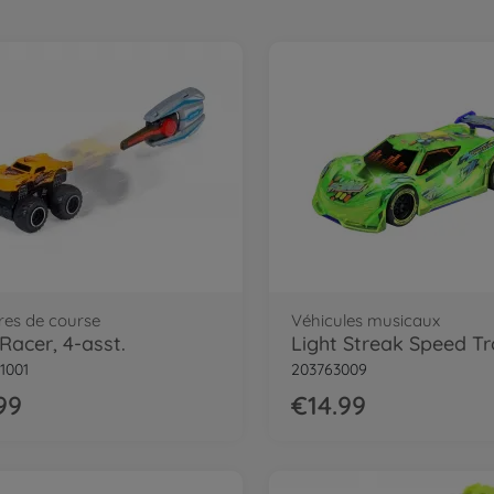
res de course
Véhicules musicaux
Racer, 4-asst.
Light Streak Speed Tr
1001
203763009
99
€14.99