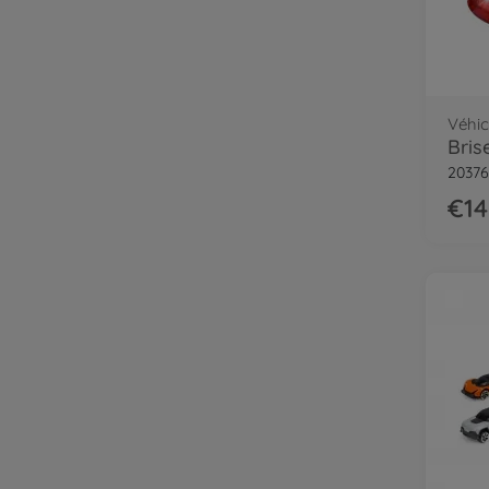
Véhic
Bris
20376
€14