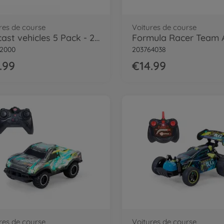
res de course
Voitures de course
Die cast vehicles 5 Pack - 2 asst.
Formula Racer Team
32000
203764038
.99
€14.99
res de course
Voitures de course