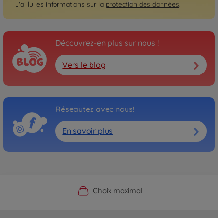
J'ai lu les informations sur la
protection des données
.
Découvrez-en plus sur nous !
Vers le blog
Réseautez avec nous!
En savoir plus
Boutique officielle du fabricant
Service personnalisé
Livraison rapide
Choix maximal