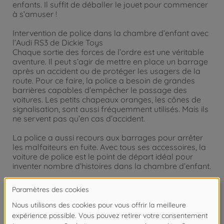
enfants. Il suffit de déballer le jouet pour commencer
à s’amuser !
Intervention de police dans la chambre d’enfant avec
l’Audi RS3 de Dickie Toys
Chaque sortie des forces de l’ordre est une véritable
aventure. Il peut s’agir de mettre en place un barrage
après un accident ou de protéger les usagers de la
route. Pour ce faire, la police a besoin de grandes
barrières capables d’empêcher le passage des
voitures. Les petits chapeaux oranges, les cônes de
signalisation, sont aussi fréquemment utilisés. Mais ils
ne servent pas qu’en cas d’accident.
La police a aussi recours aux barrages pour arrêter
les malfaiteurs en fuite. Avec tous ses accessoires, la
voiture de police est le point de départ idéal pour
inventer nombre d’histoires dans la chambre d’enfant.
Véhicule sous licence
Une véritable pièce de collection pour les amateurs
d’automobiles ! L’Audi RS3 n’en met pas seulement
plein les yeux : C’est aussi une voiture Dickie Toys sous
licence du constructeur Audi et reproduite à l’échelle