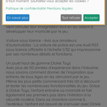
1/32 pour une longueur de 15 cm. Les effets sonores
et lumineux de la voiture viennent compléter
l’expérience de jeu en avertissant tous les autres
usagers de la route que la police est là. Pour les
enfants dès 3 ans, la voiture à friction est un jouet qui
vient stimuler leur imagination tout en les aidant à
développer leur motricité par le jeu.
Voiture sous licence - Avis aux amateurs
d’automobiles : La voiture de police est une Audi RS3
sous licence officielle à l’échelle 1/32 qui impressionne
par ses nombreux détails et fonctions.
Un jouet haut de gamme Dickie Toys
Avec plus de 50 années d’expérience dans l’industrie,
nous savons comment donner de l’inspiration aux
enfants de tous âges en les stimulant par le jeu.
Même les plus petits commencent très tôt à découvrir
et tester les nombreuses fonctionnalités du jeu. Grâce
à Dickie Toys, l’enfant entraîne sa motricité et fait
également ses premiers pas dans l’initiation à la
sécurité routière. Dans sa chambre comme à
l’extérieur, l’enfant est assuré de s’amuser avec Dickie