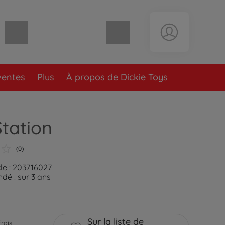
Panier vide
ventes
Plus
À propos de Dickie Toys
Station
(0)
cle : 203716027
é : sur 3 ans
Sur la liste de
Frais