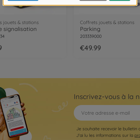
s jouets & stations
Coffrets jouets & stations
e signalisation
Parking
34
203339000
9
€49.99
Inscrivez-vous à la n
Je souhaite recevoir le bulletin 
J'ai lu les informations sur la
pr