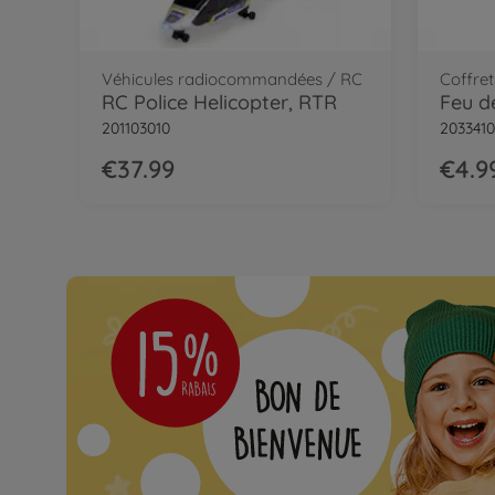
Véhicules radiocommandées / RC
Coffret
RC Police Helicopter, RTR
Feu d
201103010
2033410
€37.99
€4.9