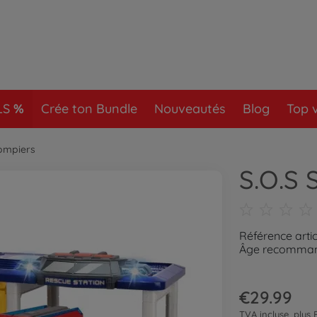
LS
Crée ton Bundle
Nouveautés
Blog
Top 
ompiers
S.O.S 
Référence arti
Âge recommand
€29.99
TVA incluse, plus