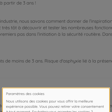
à partir de 3 ans !
industrie, nous savons comment donner de l’inspiration
très tôt à découvrir et tester les nombreuses fonctionna
remiers pas dans l’initiation à la sécurité routière. Da
 de moins de 3 ans. Risque d'asphyxie lié à la présence
tomobile Dickie Toys contient tout ce dont rêvent les e