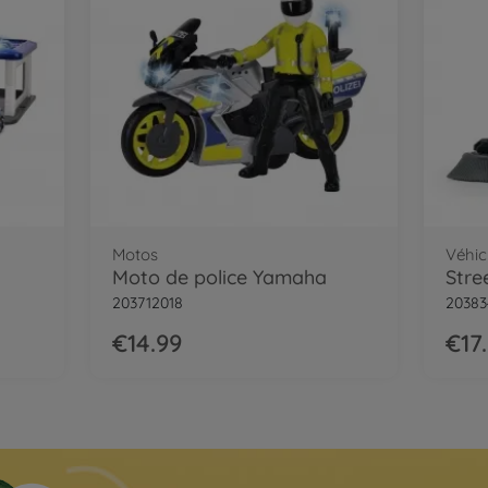
Motos
Véhic
Moto de police Yamaha
Stre
203712018
20383
€14.99
€17