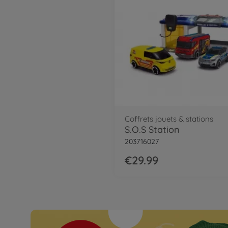
Coffrets jouets & stations
S.O.S Station
203716027
€29.99