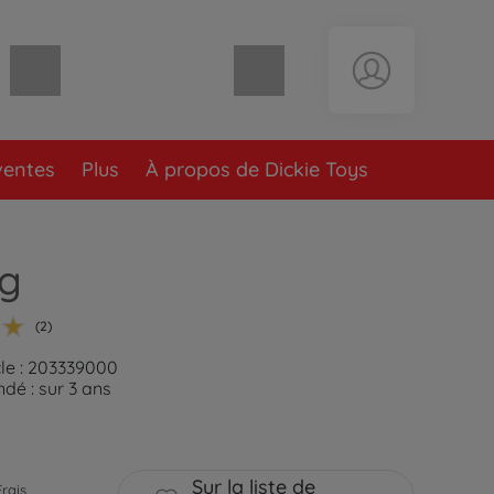
Panier vide
ventes
Plus
À propos de Dickie Toys
ng
(2)
cle : 203339000
é : sur 3 ans
Sur la liste de
Frais