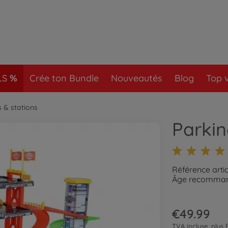
LS
Crée ton Bundle
Nouveautés
Blog
Top 
s & stations
Parki
Référence arti
Âge recommand
€49.99
TVA incluse, plus