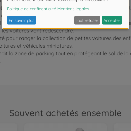
tures, des barrières, des sons et des lumières !
 fourni avec 4 petites voitures différentes et 1 hélicop
s de jeu du garage.
permet aux enfants de faire monter leurs voitures dans 
es les voitures vont redescendre.
é pour ranger la collection de petites voitures des e
itures et véhicules miniatures.
dit la zone de parking tout en protégeant le sol de la
.
Souvent achetés ensemble