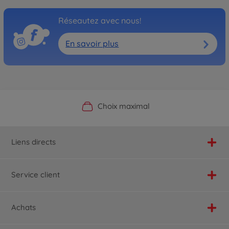
Réseautez avec nous!
En savoir plus
Boutique officielle du fabricant
Service personnalisé
Livraison rapide
Choix maximal
Liens directs
Service client
Achats