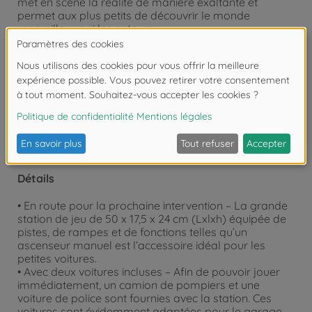
met en scène la réalité de manière exaltante et
permet aux plus petits de découvrir le monde
merveilleux qui les entoure.
Attention !
Ne convient pas aux enfants de
moins de 3 ans. Risque d'asphyxie lié à la
présence de pièces de petite taille.
Détails
• En route pour la prochaine intervention – La grande
station de jeu de 50 x 17,5 x 24 cm (Lxlxh) équipée de
pistes, de rampes et de fonctions telles qu’un
ascenseur manuel est l’accessoire idéal pour les
petites voitures.
• Avec deux voitures incluses – Afin de pouvoir jouer
immédiatement, un camion de pompiers et une
voiture de police sont fournies avec la station. Ces
voitures sont évidemment adaptées pour le garage,