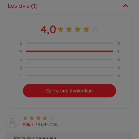
Les avis (1)
4,0
5
0
4
1
3
0
2
0
1
0
Écrire une évaluation
Silke
18.04.2026
läd zum spielen ein