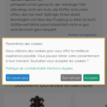
prinizpiell schön gemacht. der Anhänger hält
allerdings nicht am Auto, die Koffer sind unten
offen, das hat mein 3jähriger Enkel direkt
bemängelt und dass das Flugzeug zu klein ist auch.
Größenverhältnis passt tatsächlich nicht so gut.
wird dennoch gern bespielt.
Montrer la traduction
0
FAQ (1)
Souvent achetés ensemble