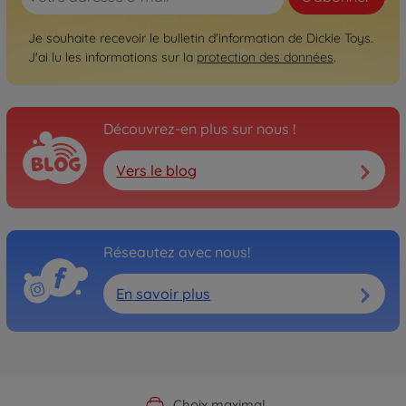
Je souhaite recevoir le bulletin d'information de Dickie Toys.
J'ai lu les informations sur la
protection des données
.
Découvrez-en plus sur nous !
Vers le blog
Réseautez avec nous!
En savoir plus
Boutique officielle du fabricant
Service personnalisé
Livraison rapide
Choix maximal