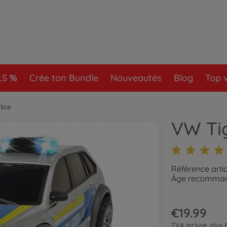
LS
Crée ton Bundle
Nouveautés
Blog
Top 
lice
VW Ti
Référence artic
Âge recommand
€19.99
TVA incluse, plus