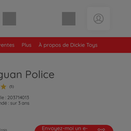
Panier vide
ventes
Plus
À propos de Dickie Toys
guan Police
(5)
le : 203714013
é : sur 3 ans
Envoyez-moi un e-
Frais