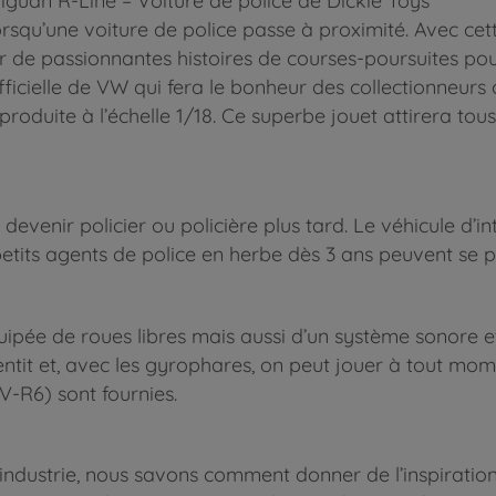
iguan R-Line – Voiture de police de Dickie Toys
squ’une voiture de police passe à proximité. Avec cet
 de passionnantes histoires de courses-poursuites po
 officielle de VW qui fera le bonheur des collectionneu
produite à l’échelle 1/18. Ce superbe jouet attirera tous
evenir policier ou policière plus tard. Le véhicule d’in
petits agents de police en herbe dès 3 ans peuvent se
quipée de roues libres mais aussi d’un système sonore e
tentit et, avec les gyrophares, on peut jouer à tout 
 V-R6) sont fournies.
industrie, nous savons comment donner de l’inspiration