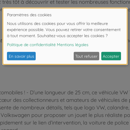
très tôt à découvrir et tester les nombreuses fonctionna
remiers pas dans l’initiation à la sécurité routière. Da
 de moins de 3 ans. Risque d'asphyxie lié à la présence
tomobiles ! - D’une longueur de 25 cm, ce véhicule VW 
e cœur des collectionneurs et amateurs de véhicules de p
ente de nombreux détails, tels que logo VW, calandre, m
 Volkswagen pour proposer un jouet le plus réaliste po
pidement sur le lien d’intervention, la voiture de poli