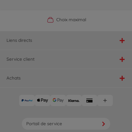
Boutique officielle du fabricant
Service personnalisé
Livraison rapide
Choix maximal
Liens directs
Service client
Achats
Portail de service