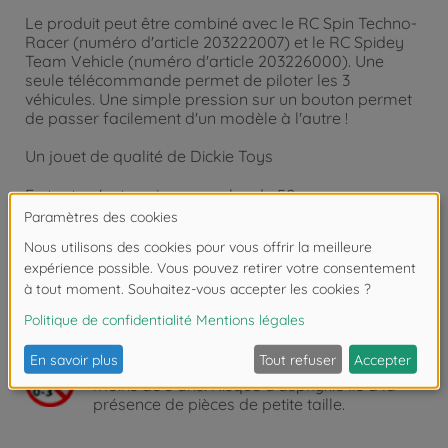
Le produit peut être combiné avec le RC Spin Techno-
Racer (numéro d'article 203222007) et le RC Spidey
Team Vehicle (numéro d'article 203226000). Une
seule télécommande permet de piloter les 3
véhicules. Une simple pression sur un bouton permet
de passer facilement d'un modèle à l'autre !
Un jouet de qualité de Dickie Toys
En tant qu'entreprise avec plus de 50 ans
d'expérience dans le secteur, nous savons comment
enthousiasmer les enfants de différentes tranches
d'âge et les inciter à jouer. Les plus petits
commencent déjà très tôt à découvrir et à tester les
nombreuses fonctions de jeu. Que ce soit dans la
chambre d'enfant ou à l'extérieur, avec Dickie Toys, le
plaisir de jouer est absolument garanti.
Attention !
Ne convient pas aux enfants de
moins de 3 ans. Risque d'asphyxie lié à la
présence de pièces de petite taille.