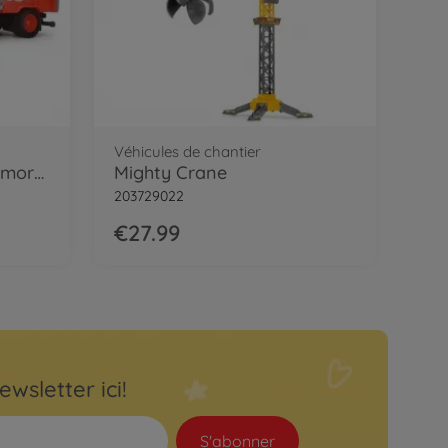
Véhicules de chantier
Tracteur Fendt avec remorque
Mighty Crane
203729022
€27.99
ewsletter ici!
S'abonner