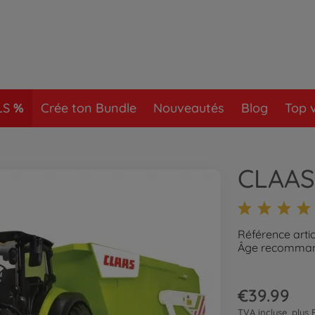
LS
Crée ton Bundle
Nouveautés
Blog
Top 
CLAAS 
Référence arti
Âge recommand
€39.99
TVA incluse, plus