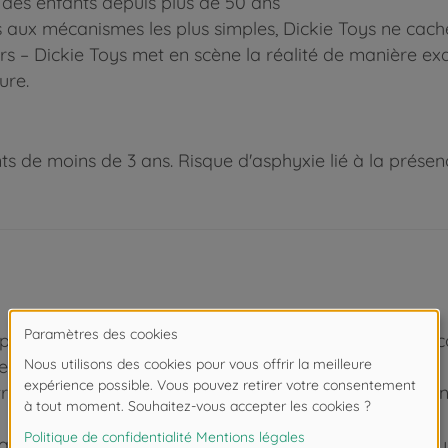
r des enfants depuis plus de 50 ans
aux mécanismes les plus simples, Dickie Toys ne cache 
iers – Dickie Toys met en scène la réalité de manière ex
ure.
 de moins de 3 ans. Risque d'asphyxie lié à la présence
ransporter, décharger : Le grand tracteur Dickie Toys e
 à faire à la ferme !
 tracteur CLAAS, ce tracteur pour enfant est entièrement
fants découvrent le monde en expérimentant par le jeu :