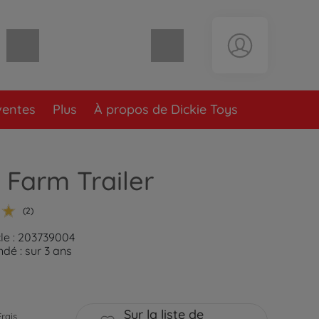
Panier vide
ventes
Plus
À propos de Dickie Toys
Farm Trailer
(2)
cle : 203739004
é : sur 3 ans
Sur la liste de
Frais