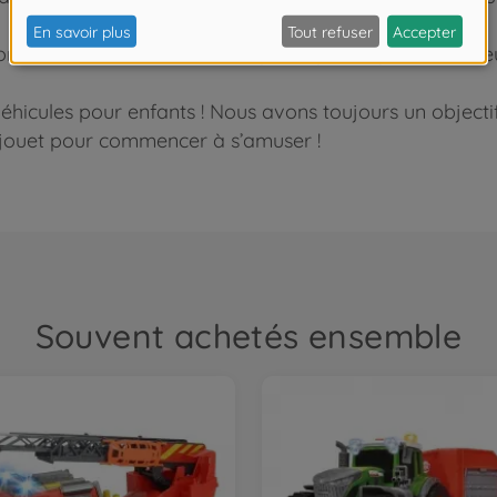
sons et lumières sont fournies pour que les petits amate
icules pour enfants ! Nous avons toujours un objectif 
 le jouet pour commencer à s’amuser !
Souvent achetés ensemble