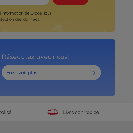
d'information de Dickie Toys.
otection des données
.
Réseautez avec nous!
En savoir plus
Livraison rapide
alisé