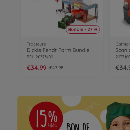
Bundle - 27 %
Tracteurs
Camion
Dickie Fendt Farm Bundle
Scania
BDL-203734001
2037160
€34.99
€34.
€47.98