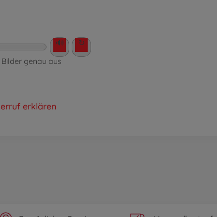
🔊
↻
e Bilder genau aus
erruf erklären