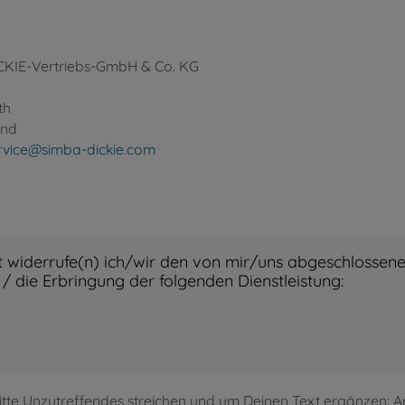
CKIE-Vertriebs-GmbH & Co. KG
th
and
rvice@simba-dickie.com
Bitte Unzutreffendes streichen und um Deinen Text ergänzen: Ar