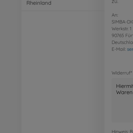
zu.
Rheinland
An:
SIMBA-DI
Werkstr. 1
90765 Für
Deutschl
E-Mail:
se
Widerruf*
Hinweis: 