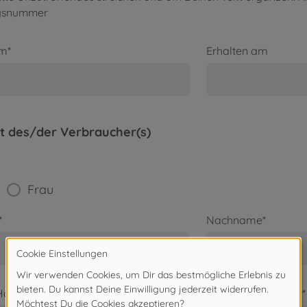
gsnummer
am*
Erhalten am
ft des/der Verbraucher(s)
Frau
*
Nachname*
 Hausnummer*
Postleitzahl / Stadt*