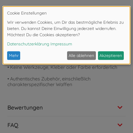
Produktdetails
•
Filmgetreues
Design
•
Beleuchtete
Augen für verbesserte Darstellung
•
Vollständig
posierbar für dynamische Action-Posen
•
Keine
Werkzeuge, Kleber oder Farbe erforderlich
•
Authentisches
Zubehör, einschließlich
charakterspezifischer Waffen
Bewertungen
FAQ