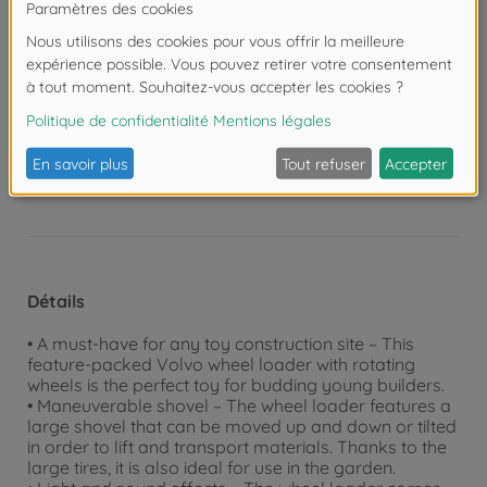
également ses premiers pas dans l’initiation à la
sécurité routière. Dans sa chambre comme à
l’extérieur, l’enfant est assuré de s’amuser avec Dickie
Toys !
Attention !
Ne convient pas aux enfants de
moins de 3 ans. Risque d'asphyxie lié à la
présence de pièces de petite taille.
Détails
• A must-have for any toy construction site – This
feature-packed Volvo wheel loader with rotating
wheels is the perfect toy for budding young builders.
• Maneuverable shovel – The wheel loader features a
large shovel that can be moved up and down or tilted
in order to lift and transport materials. Thanks to the
large tires, it is also ideal for use in the garden.