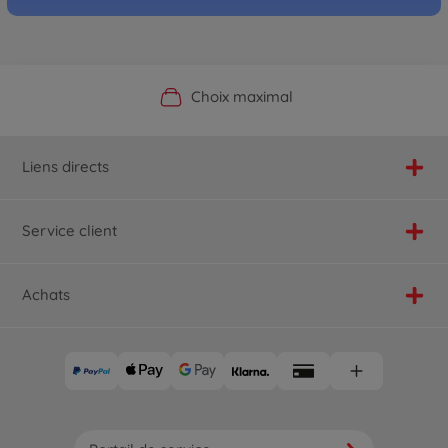
Boutique officielle du fabricant
Service personnalisé
Livraison rapide
Choix maximal
Liens directs
Service client
Achats