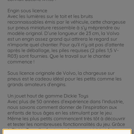
Engin sous licence
Avec les lumières sur le toit et les bruits
reconnaissables émis par le véhicule, cette chargeuse
sur pneus miniature ressemble à s’y méprendre au
modèle original. D’une longueur de 23 cm, la Volvo
est un engin assez grand qui attirera le regard sur
n’importe quel chantier. Pour qu’il n’y ait pas d’attente
après le déballage, les piles requises (2 piles 1,5 V-
R03) sont fournies. Que le travail sur le chantier
commence !
Sous licence originale de Volvo, la chargeuse sur
pneus est le cadeau idéal pour les petits comme les
grands amateurs d’engins.
Un jouet haut de gamme Dickie Toys
Avec plus de 50 années d’expérience dans l’industrie,
nous savons comment donner de l’inspiration aux
enfants de tous âges en les stimulant par le jeu.
Même les plus petits commencent très tôt à découvrir
et tester les nombreuses fonctionnalités du jeu. Grâce
à Dickie Toys, l’enfant entraîne sa motricité et fait